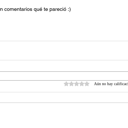
en comentarios qué te pareció :) 
Obtuvo 0 de 5 estrellas.
Aún no hay calificac