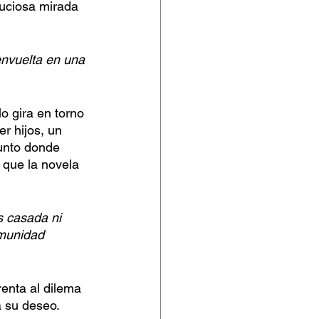
nuciosa mirada 
envuelta en una 
o gira en torno 
r hijos, un 
unto donde 
que la novela 
s casada ni 
omunidad 
enta al dilema 
a su deseo.