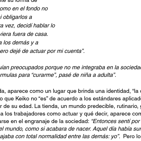
omo en el fondo no 
i obligarlos a 
a vez, decidí hablar lo 
era fuera de casa. 
a los demás y a 
ro dejé de actuar por mi cuenta”.
guían preocupados porque no me integraba en la sociedad
mulas para “curarme”, pasé de niña a adulta”.
nda, aparece como un lugar que brinda una identidad, “la
lo que Keiko no “es” de acuerdo a los estándares aplicad
 de su edad. La tienda, un mundo predecible, rutinario,
a los trabajadores como actuar y qué decir, aparece co
arse en el engranaje de la sociedad: 
“Entonces sentí por
l mundo, como si acabara de nacer. Aquel día había sur
jaba con total normalidad entre las demás: yo”. 
 Pero l