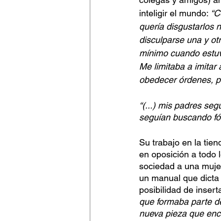
inteligir el mundo:
 “C
quería disgustarlos n
disculparse una y otr
mínimo cuando estuvi
Me limitaba a imitar 
obedecer órdenes, pe
“(...) mis padres se
seguían buscando fór
Su trabajo en la tie
en oposición a todo 
sociedad a una mujer
un manual que dicta 
posibilidad de insert
que formaba parte de
nueva pieza que enca