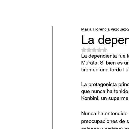
María Florencia Vazquez
La depen
Obtuvo NaN de 5 estr
La dependienta fue l
Murata. Si bien es 
tirón en una tarde llu
La protagonista princ
que nunca ha tenido 
Konbini, un supermer
Nunca ha entendido 
preocupaciones de su
colegas y amigos) an