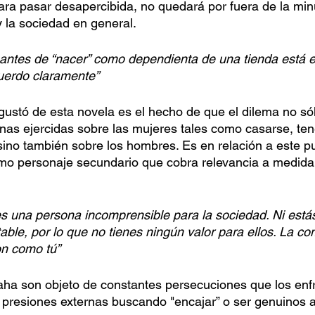
para pasar desapercibida, no quedará por fuera de la mi
 la sociedad en general. 
 antes de “nacer” como dependienta de una tienda está 
uerdo claramente”
gustó de esta novela es el hecho de que el dilema no sól
rnas ejercidas sobre las mujeres tales como casarse, tene
ino también sobre los hombres. Es en relación a este p
mo personaje secundario que cobra relevancia a medida 
s una persona incomprensible para la sociedad. Ni está
able, por lo que no tienes ningún valor para ellos. La c
on como tú”
ha son objeto de constantes persecuciones que los enfr
s presiones externas buscando "encajar” o ser genuinos 