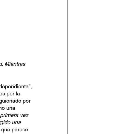
. Mientras 
 dependienta”, 
os por la 
 guionado por 
mo una 
 primera vez 
gido una 
o que parece 