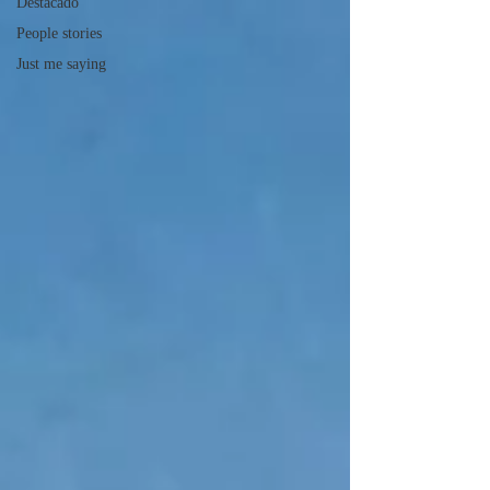
Destacado
People stories
Just me saying