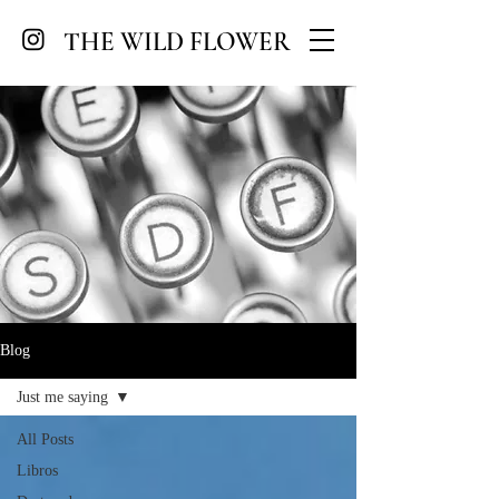
THE WILD FLOWER
Blog
Just me saying
All Posts
Libros